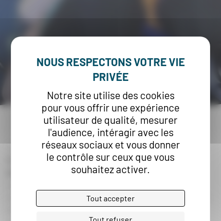
Notre site utilise des cookies
pour vous offrir une expérience
utilisateur de qualité, mesurer
l'audience, intéragir avec les
réseaux sociaux et vous donner
Depuis le mois de janvier et comme chaque année,
le contrôle sur ceux que vous
M. Emmanuel NOIRAULT
(directeur général) et
M.
souhaitez activer.
Damien GABORIEAU
(directeur général adjoint)
viennent à la rencontre des équipes au sein des
structures de l’ADIAPH pour faire le bilan de l’année
Tout accepter
écoulée et exposer les
axes stratégiques
pour la
Tout refuser