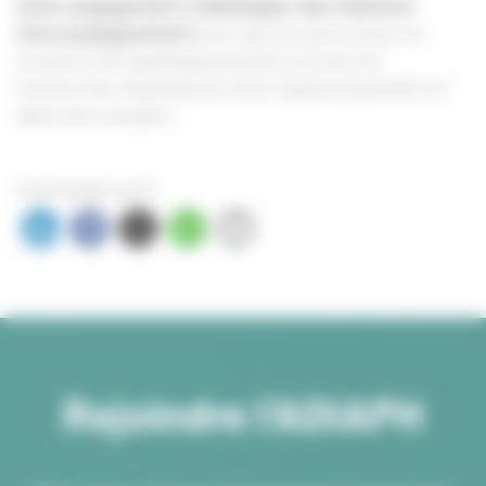
notre engagement à développer des solutions
d’accompagnement
pour que les personnes en
situation de handicap puissent trouver les
ressources nécessaires à leur épanouissement et
dans leurs projets.
PARTAGER SUR :
Rejoindre l’ADIAPH