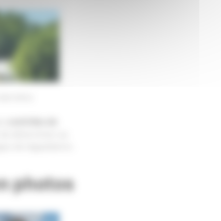
 dernière
es
contrôles de
t de déterminer au
es de l’appellation.
en photos