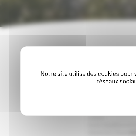
Depuis plus de
35 a
minutie
et d’impress
Notre site utilise des cookies pour 
l’établissement.
réseaux sociau
Entourant la bâtiss
Tannat.
Le terroir est compo
vin. Faisant
face au
colline.
Cette situation entr
l’obtention d’une
ma