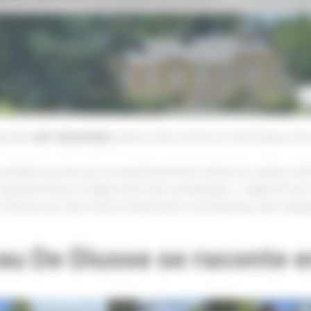
gnoble
est raisonnée
grâce à des outils et techniques de
es acides/sucres est scrupuleusement observé, grâce à d
régulièrement à l’approche des vendanges. L’objectif es
e récolte qui favorisera l’expression aromatique des cépag
au De Diusse se raconte 