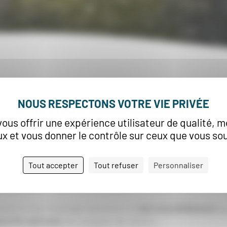
ns,
le vignoble du Château de Diusse est cultivé et entr
ionnantes capacités par les travailleurs en situation de
vous offrir une expérience utilisateur de qualité, m
x et vous donner le contrôle sur ceux que vous sou
e, le vignoble est composé de
11 hectares de cépages
, m
Tout accepter
Tout refuser
Personnaliser
sé essentiellement d’argiles bigarrées apportant une trè
x Pyrénées
, les parcelles s’exposent d’Est en Ouest sur le
aine un bon drainage naturel et un
bon ensoleillement
qu
turité optimale
des grappes de raisins.