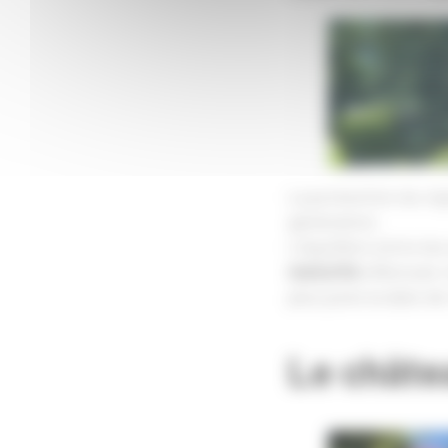
La protection du vi
génération.
L’équilibre entre l
maturité
effectués 
plus juste la date d
Le châte