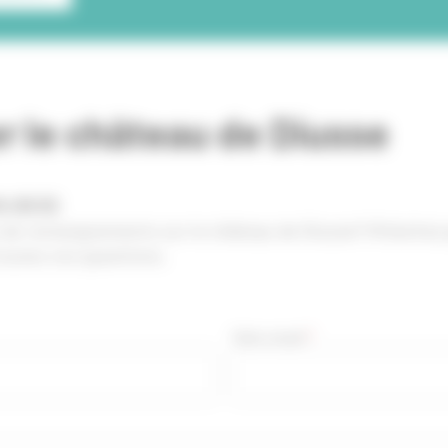
r le château de Diusse
04.00.52
 de renseignements sur le château de Diusse? N’hésitez 
outes vos questions.
Votre email
*