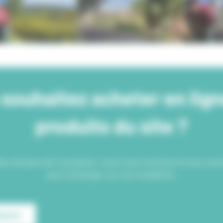
souhaitez acheter en lig
produits du site ?
s de plus de X produits, nous vous invitons à nous con
pour échanger sur les modalités.
ODUITS