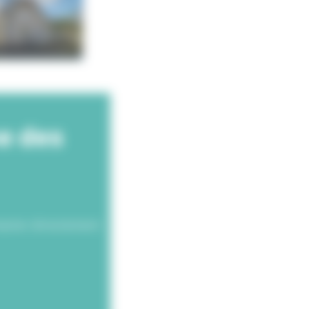
ne des
tacter directement