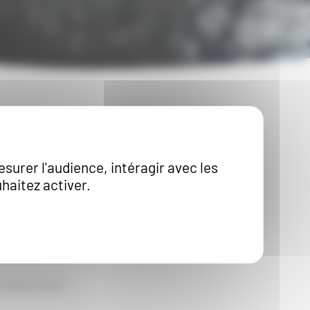
etenu avec
extrême
 handicap de
esurer l'audience, intéragir avec les
haitez activer.
ajoritairement du
s belle structure au
s flancs de la
i favorisent