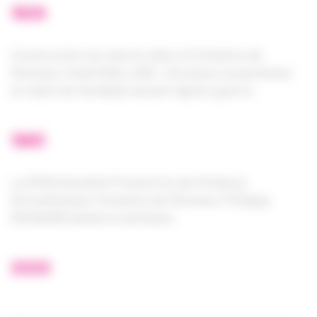
1929
Construction du chai art déco à l’initiative de
Monsieur André BALLADE, viticulteur propriétaire
et maire de Verdelais durant l’après-guerre
1993
La SPEG (Société Protectrice de l’Enfance
Girondine) par l’initiative de Monsieur Philippe
MESNARD achète le domaine
2020