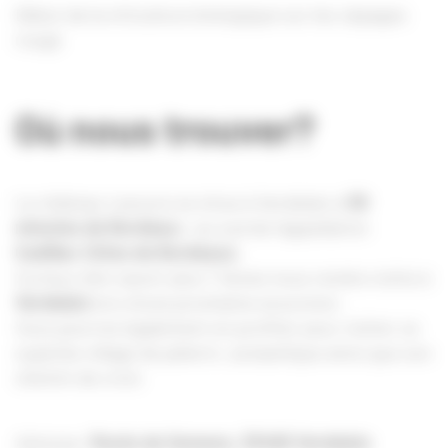
Début de la viticulture biologique sur les cépages
rouge
Où nous trouver?
Le château Lescure se situe à Verdelais à
30
minutes de Bordeau
x, au sud de l’appellation
Cadillac Côtes de Bordeaux.
Curieux d’en savoir plus ? Venez nous rendre visite à
Verdelais
lors d’une prochaine excursion.
Vous pourrez également en profiter pour visiter ce
superbe village de pèlerin, sa basilique ainsi que son
chemin de croix
Adresse:
Route de Semens, 33490 Verdelais