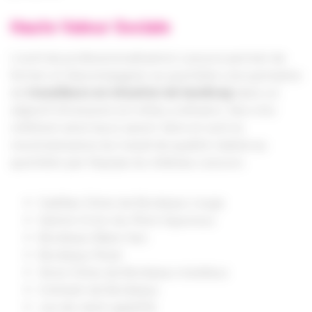
Haute Val
e
ur Sociale
L’outil de professionnalisation Lescure permet de
former et d’accompagner au quotidien une quinzaine
de
travailleurs en situation de handicap
dans un
objectif d’inclusion en milieu ordinaire. Nos vins
reflètent ainsi leurs savoir-faire et sont la
reconnaissance du travail de qualité réalisé au
quotidien par l’équipe du château Lescure.
Cadillac Côtes de Bordeaux rouge
Sainte-Croix-du-Mont liquoreux
Bordeaux Blanc Sec
Bordeaux Rosé
1ères Côtes de Bordeaux moelleux
Crémant de Bordeaux
Jus de raisin gazéifié