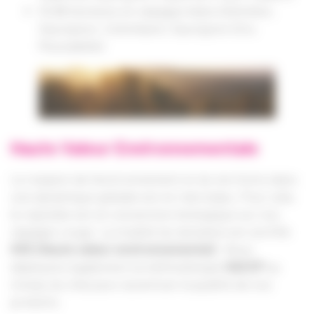
10,98 hectares en cépages blanc (Sémillon,
Sauvignon, Colombard, Sauvignon Gris,
Muscadelle)
Haute Valeur Environnementale
Le respect de l’environnement et du territoire dans
une dynamique globale est en réel enjeu. Pour cela,
le vignoble est en conversion biologique sur nos
cépages rouge. La totalité du domaine est certifié
HVE
(Haute valeur environnemental)
. Nous
déployons également la méthodologie
HACCP
au
niveau du chai pour accentuer la qualité de nos
produits.