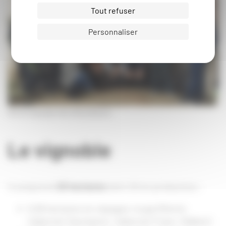
Tout refuser
Personnaliser
Notre équipe de viticulteurs
Le vignoble
Il comprend
25 hectares
dont 20 en production :
9.36 hectares en cépages rouge (Merlot,
Cabernet Sauvignon, Cabernet Franc, Malbec)