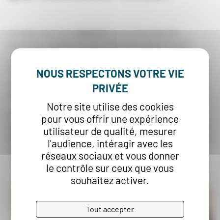
L’origine du nom
Lescure
vient d’une famille
ancienne résidant à Saint-Macaire, fournissant
plusieurs notaires et magistrats. Monsieur André
BALLADE, viticulteur propriétaire et maire de
Verdelais durant l’après-guerre, est à l’origine de la
construction du chai art déco.
Notre site utilise des cookies
L’ESAT
« La ferme des côteaux »
gère le domaine
pour vous offrir une expérience
viti-vinicole Lescure via une équipe d’une quinzaine
utilisateur de qualité, mesurer
de travailleurs en situation de handicap et de quatre
l'audience, intéragir avec les
moniteurs professionnels issus du secteur viti-
réseaux sociaux et vous donner
vinicole.
le contrôle sur ceux que vous
souhaitez activer.
Tout accepter