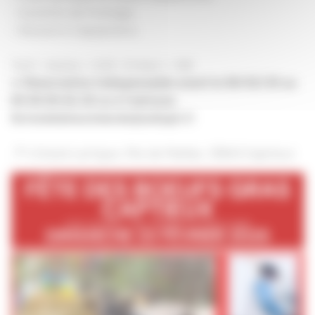
– Assiette de fromage
– Desserts Capsylvains
Tarif
: Adulte = 22€ / Enfant = 10€
➡
Réservation indispensable avant le 09/02/25 au
05.56.65.62.29 ou à l’adresse
fermedelahautelande@adiaph.fr
📍 4 Grand Lartigue, Rte de Maillas, 33840 Captieux