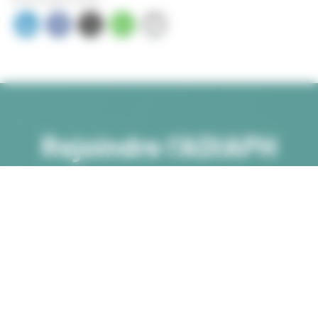
Rejoindre l’ADIAPH
Votre savoir-faire et votre engagement à chaque
étape du parcours de vie des personnes en
situation de handicap.
NOS OFFRES D'EMPLOI