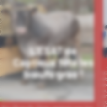
L’ESAT de
Captieux fête les
bœufs gras !