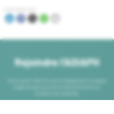
PARTAGER SUR :
Rejoindre l’ADIAPH
Votre savoir-faire et votre engagement à chaque
étape du parcours de vie des personnes en
situation de handicap.
NOS OFFRES D'EMPLOI