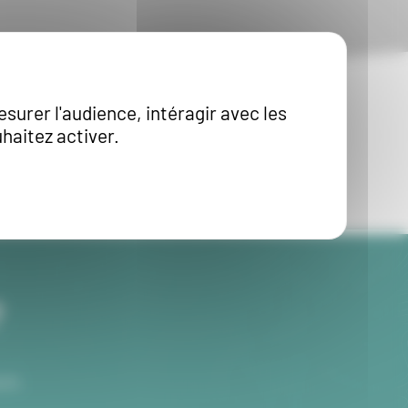
esurer l'audience, intéragir avec les
haitez activer.
?
re.