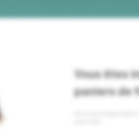
Vous êtes i
paniers de 
Retrouvez la page dédiés 
savoir plus