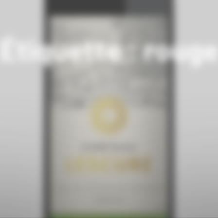
Étiquette :
roug