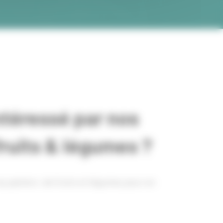
ntéressé par nos
fruits & légumes ?
au paniers de fruits et légumes pour en