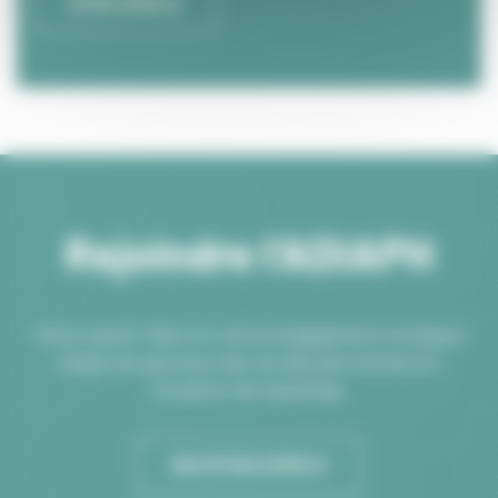
OFFRE D'EMPLOI
Rejoindre l’ADIAPH
Votre savoir-faire et votre engagement à chaque
étape du parcours de vie des personnes en
situation de handicap.
NOS OFFRES D'EMPLOI